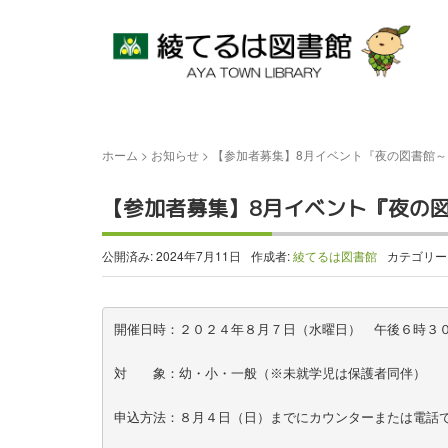
ホーム
>
お知らせ
>
【参加者募集】8月イベント『夜の図書館
【参加者募集】8月イベント『夜の
公開済み: 2024年7月11日
作成者:
綾てるは図書館
カテゴリー
開催日時：２０２４年８月７日（水曜日）　午後６時３０
対　　象：幼・小・一般（※未就学児は保護者同伴）

申込方法：８月４日（日）までにカウンターまたは電話で